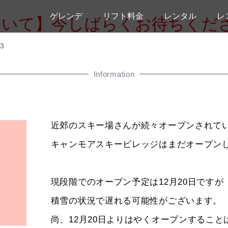
ゲレンデ
リフト料金
レンタル
レ
ついて】今しばらくお待ちくだ
43
Information
近郊のスキー場さんが続々オープンされて
キャンモアスキービレッジはまだオープン
現段階でのオープン予定は12月20日ですが
積雪の状況で遅れる可能性がございます。
尚、12月20日よりはやくオープンするこ