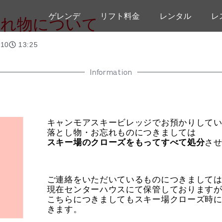
ゲレンデ
リフト料金
レンタル
レ
忘れ物について
.10
13:25
Information
キャンモアスキービレッジでお預かりして
落とし物・お忘れものにつきましては
さ
スキー場のクローズをもってすべて処分
ご連絡をいただいているものにつきまして
現在センターハウスにて保管しております
こちらにつきましてもスキー場クローズ時
きます。