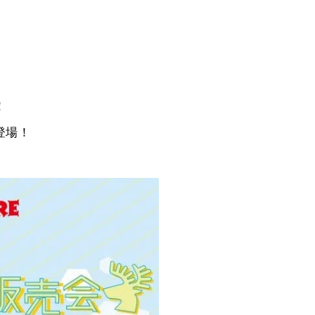
！
登場！